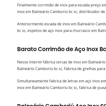
Finalmente corrimão de inox para escada preço e
inox em Balneário Camboriú bc sc, distribuidor d
Anteriormente escada de inox em Balneário Cambo
bc sc, espetos de aço inox para churrasco em Baln
JM Vidros & Inox
Barato Corrimão de Aço Inox B
A JM Vidros & Inox é especializada na
Nesse ínterim fábrica cercas de inox em Balneário
fabricação de Esquadrias de alumínio sob
Balneário Camboriú bc sc, fabrica de grelhas para
medida e nas novas tendências em vidros.
Simultaneamente fabrica de letras em aço inox em
Por isso, os profissionais que fazem parte da
inox em Balneário Camboriú bc sc, fabrica de pux
equipe JM Vidros & Inox são treinados para
desenvolver e auxiliar os seus clientes para
sua comodidade