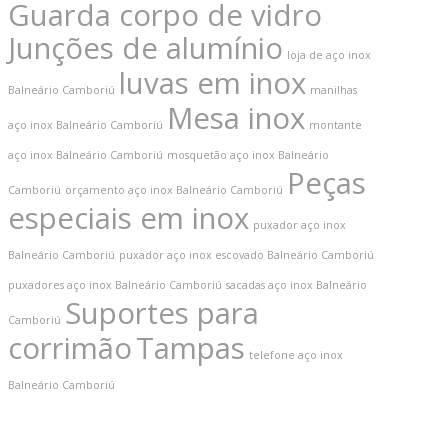
Guarda corpo de vidro
Junções de alumínio
loja de aço inox
luvas em inox
Balneário Camboriú
manilhas
Mesa inox
aço inox Balneário Camboriú
montante
aço inox Balneário Camboriú
mosquetão aço inox Balneário
Peças
Camboriú
orçamento aço inox Balneário Camboriú
especiais em inox
puxador aço inox
Balneário Camboriú
puxador aço inox escovado Balneário Camboriú
puxadores aço inox Balneário Camboriú
sacadas aço inox Balneário
Suportes para
Camboriú
corrimão
Tampas
telefone aço inox
Balneário Camboriú