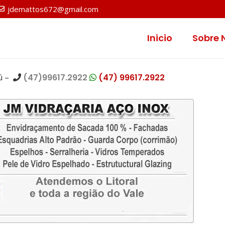
jdemattos672@gmail.com
Inicio
Sobre 
ú –
(47)99617.2922
(47) 99617.2922