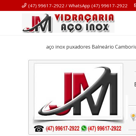
(47) 99617-2922 / WhatsApp (47) 99617-2922
aço inox puxadores Balneário Cambori