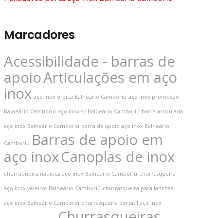
Marcadores
Acessibilidade - barras de
apoio
Articulações em aço
inox
aço inox oferta Balneário Camboriú
aço inox promoção
Balneário Camboriú
aço inox sc Balneário Camboriú
barra articulada
aço inox Balneário Camboriú
barra de apoio aço inox Balneário
Barras de apoio em
Camboriú
aço inox
Canoplas de inox
churraqueira nauitica aço inox Balneário Camboriú
churrasqueira
aço inox veleiros Balneário Camboriú
churrasqueira para lanchas
aço inox Balneário Camboriú
churrasqueira portátil aço inox
Churrasqueiras