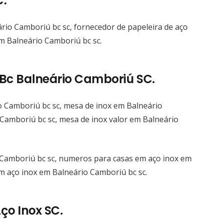
C.
aço inox escovado itajaí
Preço aço inox itajaí
io Camboriú bc sc, fornecedor de papeleira de aço
Preço guarda corpo aço inox itajaí
m Balneário Camboriú bc sc.
Preço sacada aço inox itajaí
Preço aço inox barato itajaí
 Bc Balneário Camboriú SC.
aço inox corrimões itajaí
aço inox puxadores itajaí
o Camboriú bc sc, mesa de inox em Balneário
Escada aço inox iate itajaí
Camboriú bc sc, mesa de inox valor em Balneário
Escada lancha aço inox itajaí
Letra caixa aço inox itajaí
corrimão de vidro aço inox itajaí
Camboriú bc sc, numeros para casas em aço inox em
corrimao aço inox escovado itajaí
m aço inox em Balneário Camboriú bc sc.
corrimão de vidro aço inox balneario camboriu
Letra caixa aço inox Balneário Camboriú
o Inox SC.
Letra caixa aço inox Balneário Camboriú