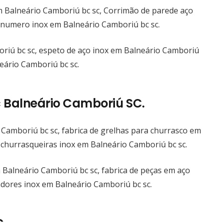
m Balneário Camboriú bc sc, Corrimão de parede aço
e numero inox em Balneário Camboriú bc sc.
riú bc sc, espeto de aço inox em Balneário Camboriú
eário Camboriú bc sc.
Novidaes
c Balneário Camboriú SC.
Escada aço inox para piscina itajaí
 Camboriú bc sc, fabrica de grelhas para churrasco em
Escada aço inox para residencia itajaí
 churrasqueiras inox em Balneário Camboriú bc sc.
Escada de inox com vidro itajaí
Fabricação de Escadas Aço Inox itajaí
 Balneário Camboriú bc sc, fabrica de peças em aço
Escadas de Aço Inox itajaí
adores inox em Balneário Camboriú bc sc.
itajaí Puxador aço inox
Escada aço inox itajaí