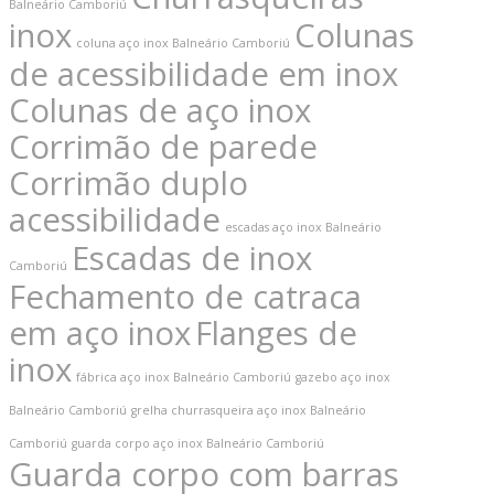
Balneário Camboriú
inox
Colunas
coluna aço inox Balneário Camboriú
de acessibilidade em inox
Colunas de aço inox
Corrimão de parede
Corrimão duplo
acessibilidade
Contatos
escadas aço inox Balneário
Escadas de inox
Camboriú
jdemattos672@gmail.com
Fechamento de catraca
(47) 99617-2922 / WhatsApp (47) 99617-
em aço inox
Flanges de
2922
inox
fábrica aço inox Balneário Camboriú
gazebo aço inox
Rua: José Gall, nº 147 – Ressacada – Itajaí
Balneário Camboriú
grelha churrasqueira aço inox Balneário
– SC
Camboriú
guarda corpo aço inox Balneário Camboriú
Guarda corpo com barras