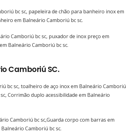
Escada lancha aço inox Balneário Camboriú
boriú bc sc, papeleira de chão para banheiro inox em
Escada aço inox iate Balneário Camboriú
nheiro em Balneário Camboriú bc sc.
aço inox puxadores Balneário Camboriú
aço inox corrimões Balneário Camboriú
ário Camboriú bc sc, puxador de inox preço em
Preço aço inox barato Balneário Camboriú
 em Balneário Camboriú bc sc.
Preço sacada aço inox Balneário Camboriú
Preço guarda corpo aço inox Balneário
Camboriú
rio Camboriú SC.
Preço aço inox Balneário Camboriú
aço inox escovado Balneário Camboriú
 bc sc, toalheiro de aço inox em Balneário Camboriú
Escada aço inox Balneário Camboriú
 sc, Corrimão duplo acessibilidade em Balneário
Balneário Camboriú Puxador aço inox
Escadas de Aço Inox Balneário Camboriú
ário Camboriú bc sc,Guarda corpo com barras em
Fabricação de Escadas Aço Inox Balneário
 Balneário Camboriú bc sc.
Camboriú
Escada de inox com vidro Balneário Camboriú