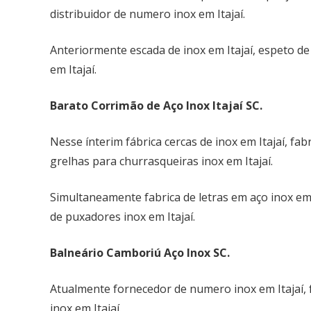
distribuidor de numero inox em Itajaí.
Anteriormente escada de inox em Itajaí, espeto de 
em Itajaí.
Barato Corrimão de Aço Inox Itajaí SC.
JM Vidros & Inox
Nesse ínterim fábrica cercas de inox em Itajaí, fab
grelhas para churrasqueiras inox em Itajaí.
A JM Vidros & Inox é especializada na
fabricação de Esquadrias de alumínio sob
Simultaneamente fabrica de letras em aço inox em I
medida e nas novas tendências em vidros.
de puxadores inox em Itajaí.
Por isso, os profissionais que fazem parte da
Balneário Camboriú Aço Inox SC.
equipe JM Vidros & Inox são treinados para
desenvolver e auxiliar os seus clientes para
Atualmente fornecedor de numero inox em Itajaí, f
sua comodidade
inox em Itajaí.