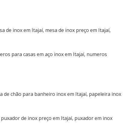
aço inox escovado itajaí
Preço aço inox itajaí
Preço guarda corpo aço inox itajaí
Preço sacada aço inox itajaí
a de inox em Itajaí, mesa de inox preço em Itajaí,
Preço aço inox barato itajaí
aço inox corrimões itajaí
eros para casas em aço inox em Itajaí, numeros
aço inox puxadores itajaí
Escada aço inox iate itajaí
Escada lancha aço inox itajaí
Letra caixa aço inox itajaí
corrimão de vidro aço inox itajaí
ra de chão para banheiro inox em Itajaí, papeleira inox
corrimao aço inox escovado itajaí
corrimão de vidro aço inox balneario camboriu
, puxador de inox preço em Itajaí, puxador em inox
Letra caixa aço inox Balneário Camboriú
Letra caixa aço inox Balneário Camboriú