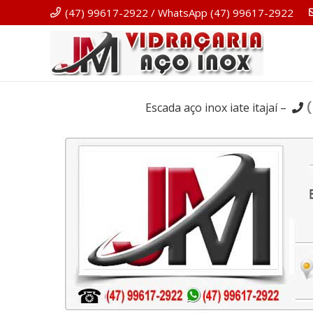
(47) 99617-2922 / WhatsApp (47) 99617-2922
Escada aço inox iate itajaí –
(