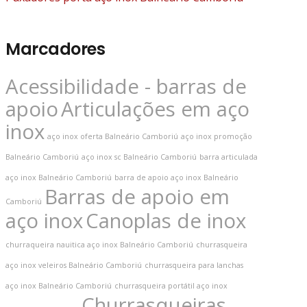
Marcadores
Acessibilidade - barras de
apoio
Articulações em aço
inox
aço inox oferta Balneário Camboriú
aço inox promoção
Balneário Camboriú
aço inox sc Balneário Camboriú
barra articulada
aço inox Balneário Camboriú
barra de apoio aço inox Balneário
Barras de apoio em
Camboriú
aço inox
Canoplas de inox
churraqueira nauitica aço inox Balneário Camboriú
churrasqueira
aço inox veleiros Balneário Camboriú
churrasqueira para lanchas
aço inox Balneário Camboriú
churrasqueira portátil aço inox
Churrasqueiras