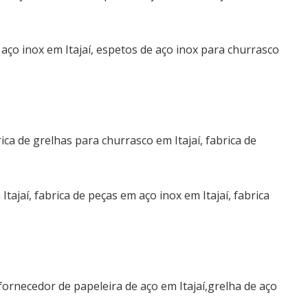
aço inox em Itajaí, espetos de aço inox para churrasco
Novidaes
rica de grelhas para churrasco em Itajaí, fabrica de
Escada aço inox para piscina itajaí
Escada aço inox para residencia itajaí
tajaí, fabrica de peças em aço inox em Itajaí, fabrica
Escada de inox com vidro itajaí
Fabricação de Escadas Aço Inox itajaí
Escadas de Aço Inox itajaí
itajaí Puxador aço inox
ornecedor de papeleira de aço em Itajaí,grelha de aço
Escada aço inox itajaí