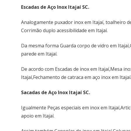
Escadas de Aço Inox Itajaí SC.
Analogamente puxador inox em Itajaí, toalheiro de a
Corrimão duplo acessibilidade em Itajaí.
Da mesma forma Guarda corpo de vidro em Itajaí,
parede em Itajaí.
De acordo com Escadas de inox em Itajaí,Mesa inox
Itajaí,Fechamento de catraca em aço inox em Itajaí
Sacadas de Aço Inox Itajaí SC.
Igualmente Peças especiais em inox em Itajaí,Artic
apoio em Itajaí.
Assim também Canoplas de inox em Itajaí,Colunas de