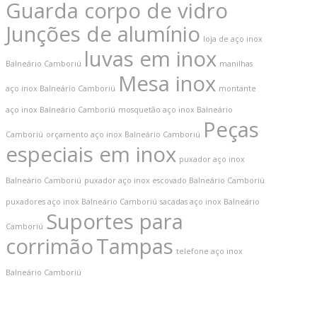
Guarda corpo de vidro
Junções de alumínio
loja de aço inox
luvas em inox
Balneário Camboriú
manilhas
Mesa inox
aço inox Balneário Camboriú
montante
aço inox Balneário Camboriú
mosquetão aço inox Balneário
Peças
Camboriú
orçamento aço inox Balneário Camboriú
especiais em inox
puxador aço inox
Balneário Camboriú
puxador aço inox escovado Balneário Camboriú
puxadores aço inox Balneário Camboriú
sacadas aço inox Balneário
Suportes para
Camboriú
corrimão
Tampas
telefone aço inox
Balneário Camboriú