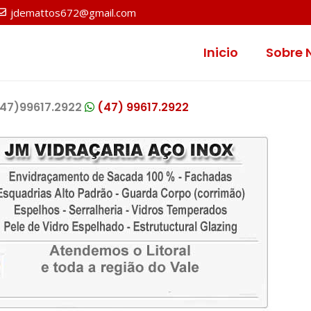
jdemattos672@gmail.com
Inicio
Sobre 
47)99617.2922
(47) 99617.2922