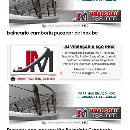
balneario camboriu puxador de inox bc
Puxador aço inox portão Balneário Camboriú