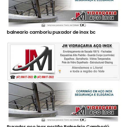
balneario camboriu puxador de inox bc
Puxador aço inox portão Balneário Camboriú