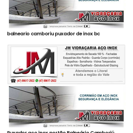
balneario camboriu puxador de inox bc
Puxador aço inox portão Balneário Camboriú