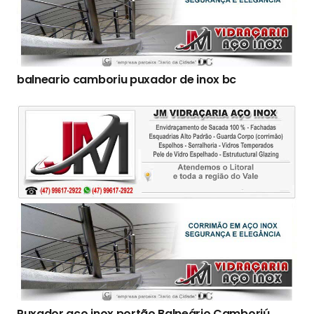
balneario camboriu puxador de inox bc
Puxador aço inox portão Balneário Camboriú