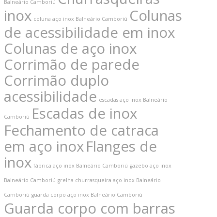
Balneário Camboriú
inox
Colunas
coluna aço inox Balneário Camboriú
de acessibilidade em inox
Colunas de aço inox
Corrimão de parede
Corrimão duplo
acessibilidade
Contatos
escadas aço inox Balneário
Escadas de inox
Camboriú
jdemattos672@gmail.com
Fechamento de catraca
(47) 99617-2922 / WhatsApp (47) 99617-
em aço inox
Flanges de
2922
inox
fábrica aço inox Balneário Camboriú
gazebo aço inox
Rua: José Gall, nº 147 – Ressacada – Itajaí
Balneário Camboriú
grelha churrasqueira aço inox Balneário
– SC
Camboriú
guarda corpo aço inox Balneário Camboriú
Guarda corpo com barras