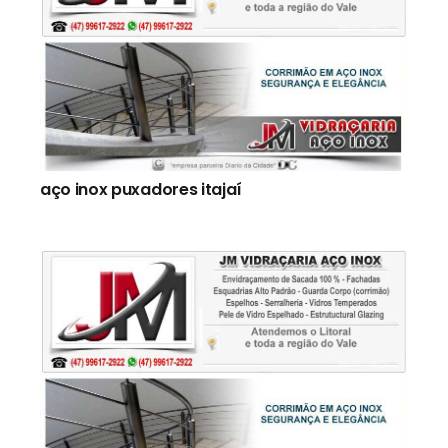
aço inox puxadores itajaí
Novidaes
Escada aço inox para piscina itajaí
Escada aço inox para residencia itajaí
Escada de inox com vidro itajaí
Fabricação de Escadas Aço Inox itajaí
Escadas de Aço Inox itajaí
itajaí Puxador aço inox
Escada aço inox itajaí