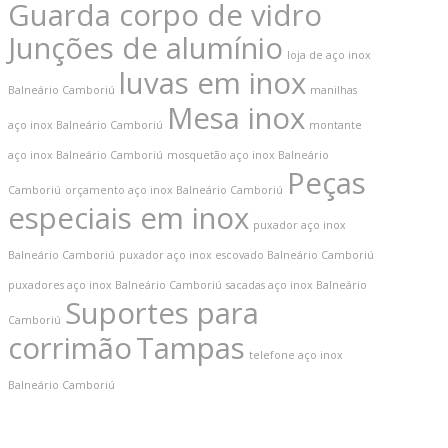
Guarda corpo de vidro
Junções de alumínio
loja de aço inox
luvas em inox
Balneário Camboriú
manilhas
Mesa inox
aço inox Balneário Camboriú
montante
aço inox Balneário Camboriú
mosquetão aço inox Balneário
Peças
Camboriú
orçamento aço inox Balneário Camboriú
especiais em inox
puxador aço inox
Balneário Camboriú
puxador aço inox escovado Balneário Camboriú
puxadores aço inox Balneário Camboriú
sacadas aço inox Balneário
Suportes para
Camboriú
corrimão
Tampas
telefone aço inox
Balneário Camboriú