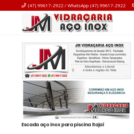
(47) 99617-2922 / WhatsApp (47) 99617-2922
Escada aço inox para piscina itajaí