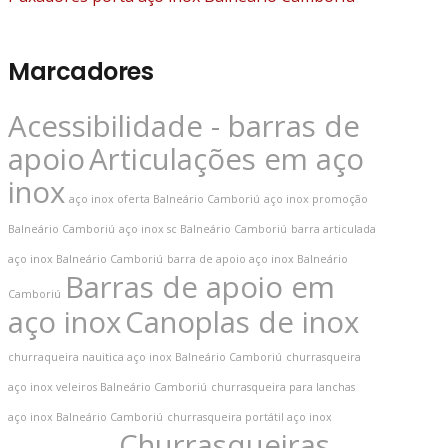
Marcadores
Acessibilidade - barras de
apoio
Articulações em aço
inox
aço inox oferta Balneário Camboriú
aço inox promoção
Balneário Camboriú
aço inox sc Balneário Camboriú
barra articulada
aço inox Balneário Camboriú
barra de apoio aço inox Balneário
Barras de apoio em
Camboriú
aço inox
Canoplas de inox
churraqueira nauitica aço inox Balneário Camboriú
churrasqueira
aço inox veleiros Balneário Camboriú
churrasqueira para lanchas
aço inox Balneário Camboriú
churrasqueira portátil aço inox
Churrasqueiras