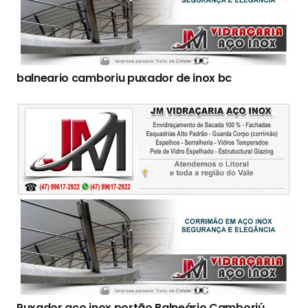
balneario camboriu puxador de inox bc
Puxador aço inox portão Balneário Camboriú