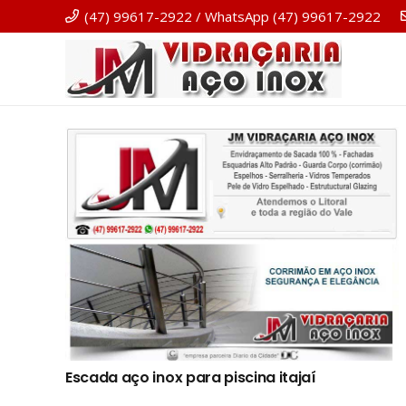
(47) 99617-2922 / WhatsApp (47) 99617-2922
Escada aço inox para piscina itajaí