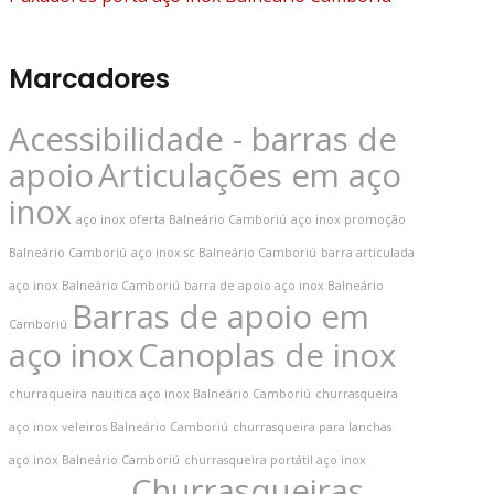
Marcadores
Acessibilidade - barras de
apoio
Articulações em aço
inox
aço inox oferta Balneário Camboriú
aço inox promoção
Balneário Camboriú
aço inox sc Balneário Camboriú
barra articulada
aço inox Balneário Camboriú
barra de apoio aço inox Balneário
Barras de apoio em
Camboriú
aço inox
Canoplas de inox
churraqueira nauitica aço inox Balneário Camboriú
churrasqueira
aço inox veleiros Balneário Camboriú
churrasqueira para lanchas
aço inox Balneário Camboriú
churrasqueira portátil aço inox
Churrasqueiras