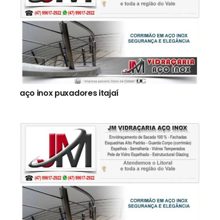
aço inox puxadores itajaí
Novidaes
Escada aço inox para piscina itajaí
Escada aço inox para residencia itajaí
Escada de inox com vidro itajaí
Fabricação de Escadas Aço Inox itajaí
Escadas de Aço Inox itajaí
itajaí Puxador aço inox
Escada aço inox itajaí