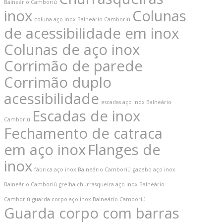
Balneário Camboriú
inox
Colunas
coluna aço inox Balneário Camboriú
de acessibilidade em inox
Colunas de aço inox
Corrimão de parede
Corrimão duplo
acessibilidade
Contatos
escadas aço inox Balneário
Escadas de inox
Camboriú
jdemattos672@gmail.com
Fechamento de catraca
(47) 99617-2922 / WhatsApp (47) 99617-
em aço inox
Flanges de
2922
inox
fábrica aço inox Balneário Camboriú
gazebo aço inox
Rua: José Gall, nº 147 – Ressacada – Itajaí
Balneário Camboriú
grelha churrasqueira aço inox Balneário
– SC
Camboriú
guarda corpo aço inox Balneário Camboriú
Guarda corpo com barras