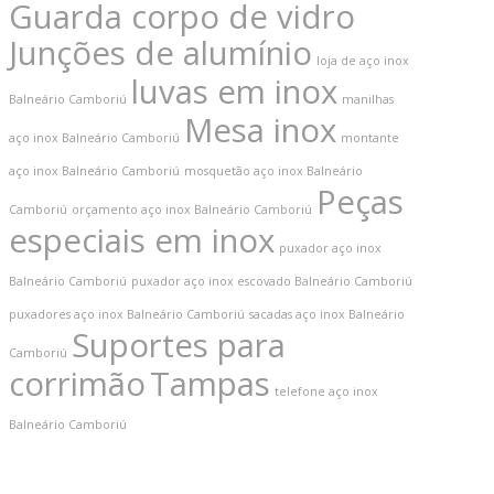
Guarda corpo de vidro
Junções de alumínio
loja de aço inox
luvas em inox
Balneário Camboriú
manilhas
Mesa inox
aço inox Balneário Camboriú
montante
aço inox Balneário Camboriú
mosquetão aço inox Balneário
Peças
Camboriú
orçamento aço inox Balneário Camboriú
especiais em inox
puxador aço inox
Balneário Camboriú
puxador aço inox escovado Balneário Camboriú
puxadores aço inox Balneário Camboriú
sacadas aço inox Balneário
Suportes para
Camboriú
corrimão
Tampas
telefone aço inox
Balneário Camboriú