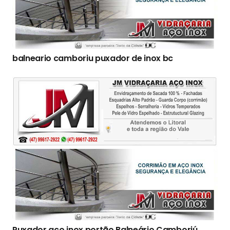
balneario camboriu puxador de inox bc
Puxador aço inox portão Balneário Camboriú