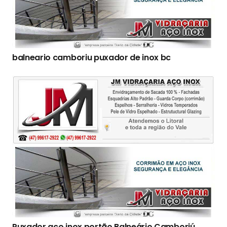
balneario camboriu puxador de inox bc
Puxador aço inox portão Balneário Camboriú